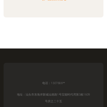
电话：1307686**
地址：汕头市东海岸新城汕港路1号宝能时代湾第3栋1609
号房之二十五