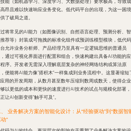
业技能（如机器学习、深度学习、大数据处理）要求极高，导致
本高昂且难以快速响应业务变化。低代码平台的出现，为这一困
提供了破局之道。
通过将常见的AI能力（如图像识别、自然语言处理、预测分析、智
能推荐等）封装成可拖拽的标准化组件或预训练模型模块，低代
平台允许业务分析师、产品经理乃至具有一定逻辑思维的普通员
工，通过可视化界面进行配置和组合，快速构建出具备AI功能的应
用程序。开发者无需深入理解底层复杂的神经网络结构或算法原
，便能将AI能力像“搭积木”一样集成到业务流程中。这显著缩短
AI应用的开发周期，从数月甚至数年压缩到数周或数天，使得企业
能够以更低的成本和更快的速度进行AI技术的试点与规模化部署，
正让AI创新变得“触手可及”。
二、 业务解决方案的智能化设计：从“经验驱动”到“数据智
动”
低代码与AI的结合，更深层次的影响在于重塑了业务解决方案的设