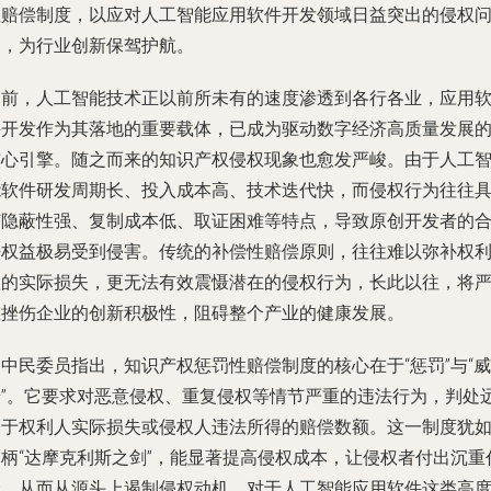
性赔偿制度，以应对人工智能应用软件开发领域日益突出的侵权
题，为行业创新保驾护航。
当前，人工智能技术正以前所未有的速度渗透到各行各业，应用
件开发作为其落地的重要载体，已成为驱动数字经济高质量发展
核心引擎。随之而来的知识产权侵权现象也愈发严峻。由于人工
能软件研发周期长、投入成本高、技术迭代快，而侵权行为往往
有隐蔽性强、复制成本低、取证困难等特点，导致原创开发者的
法权益极易受到侵害。传统的补偿性赔偿原则，往往难以弥补权
人的实际损失，更无法有效震慑潜在的侵权行为，长此以往，将
重挫伤企业的创新积极性，阻碍整个产业的健康发展。
中民委员指出，知识产权惩罚性赔偿制度的核心在于“惩罚”与“威
慑”。它要求对恶意侵权、重复侵权等情节严重的违法行为，判处
高于权利人实际损失或侵权人违法所得的赔偿数额。这一制度犹
一柄“达摩克利斯之剑”，能显著提高侵权成本，让侵权者付出沉重
价，从而从源头上遏制侵权动机。对于人工智能应用软件这类高