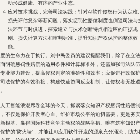
动形成健康、有序的产业生态。
应对技术挑战，完善司法实践
：针对AI软件侵权行为认定难
损失评估复杂等新问题，落实惩罚性赔偿制度也倒逼司法与
法环节与时俱进，探索建立与技术创新特点相适应的证据规
则、损失计算方法和审判标准，提升知识产权保护的整体效
能。
制度的生命力在于执行。刘中民委员的建议提醒我们，除了在立
层面明确惩罚性赔偿的适用条件和计算标准外，还需加强司法队
的专业能力建设，提高侵权判定的准确性和效率；应促进行政保
与司法保护的有效衔接，构建快速协同反应机制，让侵权者无处
形。
在人工智能浪潮席卷全球的今天，抓紧落实知识产权惩罚性赔偿
度，不仅是保护开发者心血、维护市场公平的迫切需要，更是夯
创新根基、赢得国际科技竞争主动权的战略举措。唯有筑牢知识
保护的“防火墙”，才能让AI应用软件开发的源泉充分涌流，助力